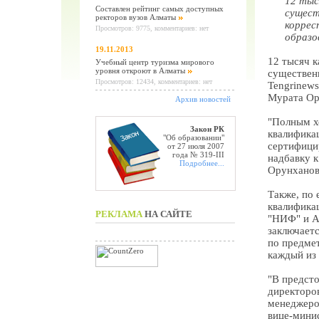
12 тыс
Составлен рейтинг самых доступных
сущест
ректоров вузов Алматы
коррес
Просмотров: 9775, комментариев: нет
образо
19.11.2013
12 тысяч к
Учебный центр туризма мирового
уровня откроют в Алматы
существенн
Просмотров: 12434, комментариев: нет
Tengrinews
Мурата Ор
Архив новостей
"Полным х
Закон РК
квалификац
"Об образовании"
сертифици
от 27 июля 2007
года № 319-III
надбавку к
Подробнее...
Орунханов
Также, по 
квалифика
РЕКЛАМА
НА САЙТЕ
"НИФ" и А
заключаетс
по предмет
каждый из
"В предст
директоро
менеджеров
вице-мини