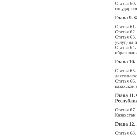
Статья 60
государст
Глава 9. 
Статья 61
Статья 62
Статья 63.
услуг) на 
Статья 64.
образован
Глава 10.
Статья 65
деятельно
Статья 66
казахской
Глава 11.
Республик
Статья 67.
Казахстан 
Глава 12
Статья 68.