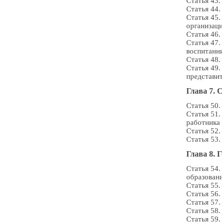
Статья 43
Статья 44
Статья 45.
организац
Статья 46.
Статья 47.
воспитанн
Статья 48
Статья 49.
представи
Глава 7. 
Статья 50.
Статья 51.
работника
Статья 52.
Статья 53.
Глава 8. 
Статья 54.
образован
Статья 55.
Статья 56
Статья 57.
Статья 58.
Статья 59.