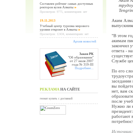
Аким А
Составлен рейтинг самых доступных
трудоу
ректоров вузов Алматы
Tengrin
Просмотров: 9775, комментариев: нет
Аким Алма
19.11.2013
выпускнико
Учебный центр туризма мирового
уровня откроют в Алматы
Просмотров: 12434, комментариев: нет
"В этом го
акимам пис
Архив новостей
закончил у
ответа - н
Закон РК
существует
"Об образовании"
Службе це
от 27 июля 2007
года № 319-III
Подробнее...
По его сло
трудоустра
заседании 
вы пойдете
РЕКЛАМА
НА САЙТЕ
нет, вам с
образоват
геомат купить с доставкой
после уче
Нужно ли н
президент:
работают 
потребност
Источник: 