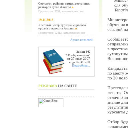
Минист
Составлен рейтинг самых доступных
для об
ректоров вузов Алматы
Tengri
Просмотров: 9751, комментариев: нет
Министерс
19.11.2013
обучения в
Учебный центр туризма мирового
уровня откроют в Алматы
ссылкой на
Просмотров: 12412, комментариев: нет
Сообщаетс
Архив новостей
отправлены
в престиж
Закон РК
сухопутных
"Об образовании"
Военно-во
от 27 июля 2007
года № 319-III
Подробнее...
Кандидата
по месту ж
по 20 нояб
РЕКЛАМА
НА САЙТЕ
Претендент
женаты. Он
отлично з
знание дип
результат
курсанты 
Отбор буд
департаме