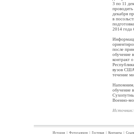
3 по 11 де
проводить 
декабря п
в посольст
подготовке
2014 года 
Информаци
ориентиров
после прин
обучение 
контракт 
Республик
вузов США
течение м
Напомним,
обучение 
Сухопутных
Военно-мо
Источник: 
История
|
Фотогалерея
|
Гостевая
|
Контакты
|
Ссыл